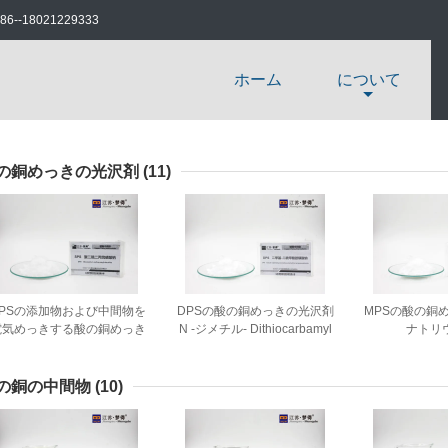
86--18021229333
ホーム
について
の銅めっきの光沢剤
(11)
SPSの添加物および中間物を
DPSの酸の銅めっきの光沢剤
MPSの酸の銅
電気めっきする酸の銅めっき
N -ジメチル- Dithiocarbamyl
ナトリウ
の光沢剤
Propyl Sul
Mercaptopr
ン
の銅の中間物
(10)