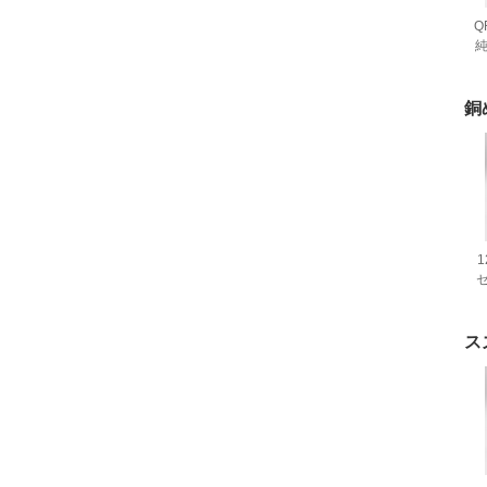
Q
銅
ス