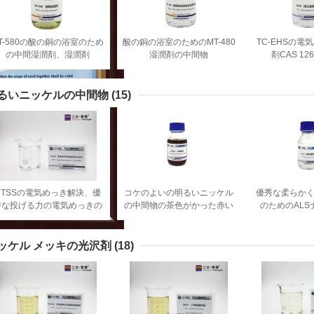
T-580の酸の銅の浴室のため
酸の銅の浴室のためのMT-480
TC-EHSの電
の中間湿潤剤、湿潤剤
湿潤剤の中間物
剤CAS 126
C8H17NaO
るいニッケルの中間物
(15)
MTSSの電気めっき解決、優
コケのよいの明るいニッケル
優秀な柔らか
秀な投げる力の電気めっきの
の中間物の茶色がかった赤い
のためのAL
添加物
液体力をカバーします
Allylsulfon
ッケル メッキの光沢剤
(18)