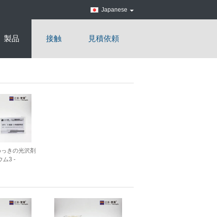
Japanese
製品
接触
見積依頼
めっきの光沢剤
ム3 -
opaneのスルフォ
酸塩