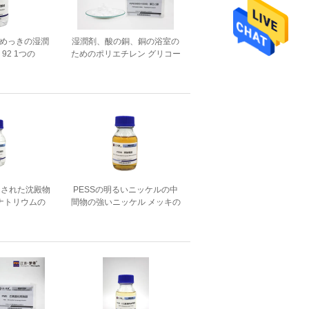
気めっきの湿潤
湿潤剤、酸の銅、銅の浴室の
 92 1つの
ためのポリエチレン グリコー
4Sの黄色の液体
ルの粉
くされた沈殿物
PESSの明るいニッケルの中
Sナトリウムの
間物の強いニッケル メッキの
ateの投げる代理店
投げる代理店