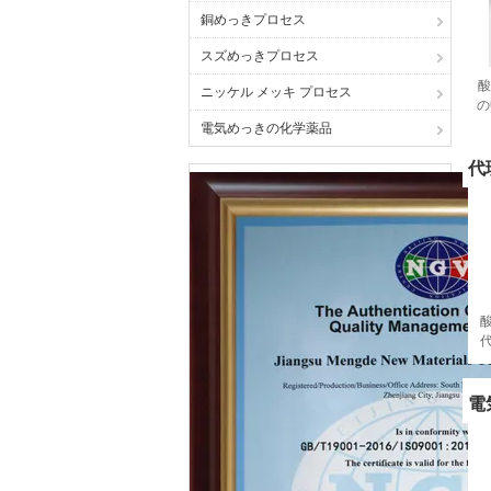
銅めっきプロセス
スズめっきプロセス
酸
ニッケル メッキ プロセス
の
電気めっきの化学薬品
代
電