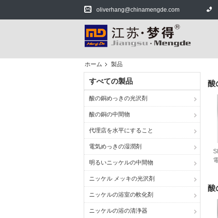
oliverhang@chinamengde.com
ホーム
製品
すべての製品
酸
酸の銅めっきの光沢剤
酸の銅の中間物
代理店を水平にすること
電気めっきの湿潤剤
明るいニッケルの中間物
ニッケル メッキの光沢剤
酸
ニッケルの浴室の軟化剤
ニッケルの浴の清浄器