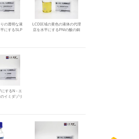
とりの透明な液
LCD区域の黄色の液体の代理
平にするSLP
店を水平にするPNIの酸の銅
の中間物
の中間物
にするN - エ
素のイミダゾリ
as 96 45 7