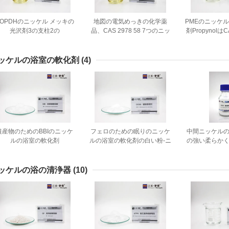
POPDHのニッケル メッキの
地図の電気めっきの化学薬
PMEのニッケ
光沢剤3の支柱2の
品、CAS 2978 58 7つのニッ
剤PropynolはC
noxypropane 1/2のグリコー
ケルの電気めっき解決
0の黄色い液
ルCAS 13580 38 6
ッケルの浴室の軟化剤
(4)
農産物のためのBBIのニッケ
フェロのための眠りのニッケ
中間ニッケル
ルの浴室の軟化剤
ルの浴室の軟化剤の白い粉-ニ
の強い柔らか
12H11NO4S2の白い粉明る
ッケル合金のめっきプロセス
気めっき
く白い沈殿物
ッケルの浴の清浄器
(10)