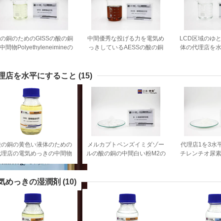
の銅のためのGISSの酸の銅
中間優秀な投げる力を電気め
LCD区域のゆ
中間物Polyethyleneimineの
っきしているAESSの酸の銅
体の代理店を水
派生物
の中間物
の酸の銅
理店を水平にすること
(15)
酸の銅の黄色い液体のための
メルカプトベンズイミダゾー
代理店1を3水平
代理店の電気めっきの中間物
ルの酸の銅の中間白い粉M2の
チレンチオ尿
を水平にするGISS
Cas 583 39 1
ン - 2チオールC
気めっきの湿潤剤
(10)