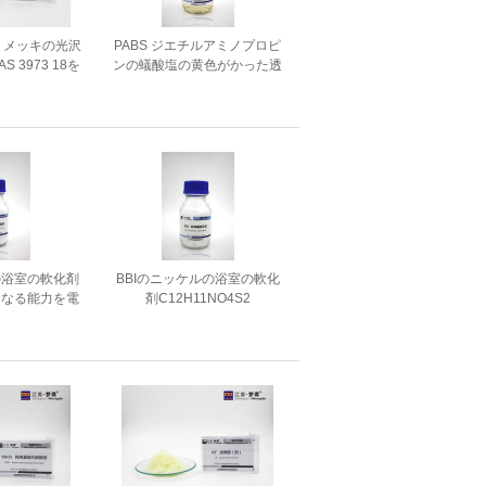
ル メッキの光沢
PABS ジエチルアミノプロピ
AS 3973 18を
ンの蟻酸塩の黄色がかった透
体誘導体化しま
明な液体のよい水平になる能
す
力
の浴室の軟化剤
BBIのニッケルの浴室の軟化
くなる能力を電
剤C12H11NO4S2
する眠り
Dibenzenesulfonimide CAS
2618 96 4