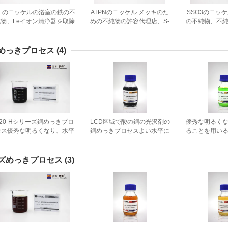
Fのニッケルの浴室の鉄の不
ATPNのニッケル メッキのた
SSO3のニッ
純物、Feイオン清浄器を取除
めの不純物の許容代理店、S-
の不純物、不
くための代理店
カルボキシジイソイソウルニ
店を取除く
ウムのベタイン、ニッケルの
浴の清浄器
めっきプロセス
(4)
120-Hシリーズ銅めっきプロ
LCD区域で酸の銅の光沢剤の
優秀な明るく
セス優秀な明るくなり、水平
銅めっきプロセスよい水平に
ることを用い
になること
なること
めっき
ズめっきプロセス
(3)