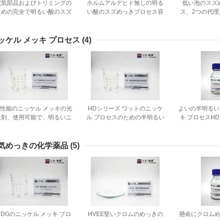
電気部品およびトリミングの
ホルムアルデヒド無しの明る
低い泡のスズ
ための完全で明るい酸のスズ
い酸のスズめっきプロセス容
ス、2つの代
めっきプロセス
易なクリーニング
る金属の表面
ッケル メッキ プロセス
(4)
性能のニッケル メッキの光
HDシリーズ ワットのニッケ
よいの半明るい
沢剤、使用可能で、明るいニ
ル プロセスのための半明るい
キ プロセスH
ッケル
ニッケル メッキの解決
を分散
気めっきの化学薬品
(5)
MDGのニッケル メッキ プロ
HVEE堅いクロムのめっきの
懸命にクロム