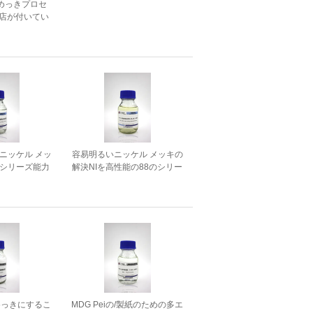
めっきプロセ
理店が付いてい
処理の代理店
ニッケル メッ
容易明るいニッケル メッキの
Dシリーズ能力
解決NIを高性能の88のシリー
させます
ズ作動させて下さい
めっきにするこ
MDG Peiの/製紙のための多エ