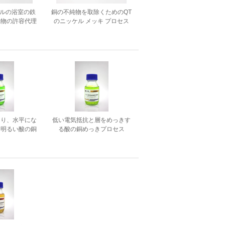
ケルの浴室の鉄
銅の不純物を取除くためのQT
純物の許容代理
のニッケル メッキ プロセス
ための代理店
代理店
なり、水平にな
低い電気抵抗と層をめっきす
る明るい酸の銅
る酸の銅めっきプロセス
プロセス