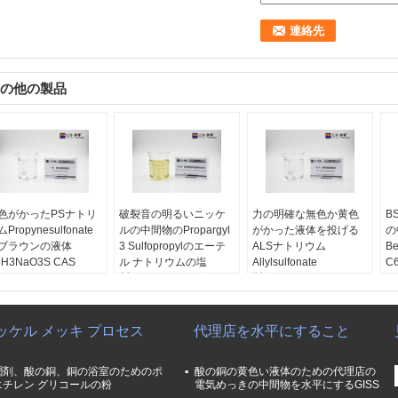
の他の製品
色がかったPSナトリ
破裂音の明るいニッケ
力の明確な無色か黄色
B
Propynesulfonate
ルの中間物のPropargyl
がかった液体を投げる
の
ブラウンの液体
3 Sulfopropylのエーテ
ALSナトリウム
Be
3H3NaO3S CAS
ル ナトリウムの塩
Allylsulfonate
C
947 46 1
製品コード:
破裂音
製品コード:
ALS
55
品コード:
PS
分子方式:
C6H9NaO4S
分子方式:
C3H5NaO3S
製
子方式:
C3H3NaO3S
分子量:
200.19
分子量:
144.12
分
子量:
142.10
CAS番号:
30290-53-0
CAS番号:
2495-39-8
分
ッケル メッキ プロセス
代理店を水平にすること
AS番号:
55947-46-1
C
潤剤、酸の銅、銅の浴室のためのポ
酸の銅の黄色い液体のための代理店の
エチレン グリコールの粉
電気めっきの中間物を水平にするGISS