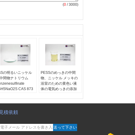
(
0
/ 3000)
SSの明るいニッケル
PESSのめっきの中間
中間物ナトリウム
物、ニッケル メッキの
nzenesulfinate
浴室のための黄色い液
6H5NaO2S CAS 873
体の電気めっきの添加
 2
物
品コード:
BSS
製品コード:
PESS
子方式:
C6H5NaO2S
集中:
≥98%
子量:
164.15
アプリケーション:
よい
見積依頼
AS番号:
873-55-2
力をカバーすること投
げ、のニッケル メッキ
の浴室のための代理店
送って下さい
を水平にするLCD