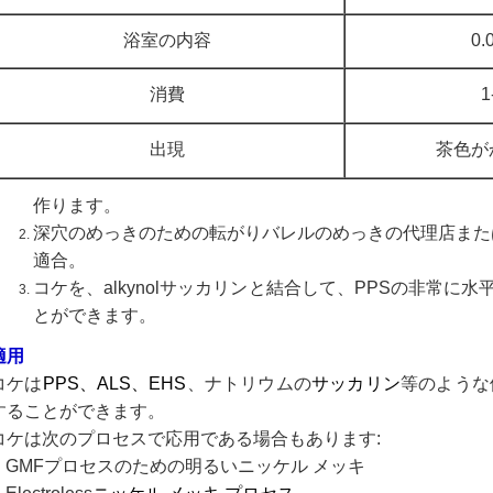
浴室の内容
0.
消費
1
出現
茶色が
作ります。
深穴のめっきのための転がりバレルのめっきの代理店また
適合。
コケを、alkynolサッカリンと結合して、PPSの非常
とができます。
適用
コケは
PPS、ALS、EHS
、ナトリウムの
サッカリン
等のような
することができます。
コケは次のプロセスで応用である場合もあります:
GMFプロセスのための明るいニッケル メッキ