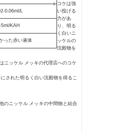
コケは強
02-0.06ml/L
い投げる
力があ
-5ml/KAH
り、明る
く白いニ
かった赤い液体
ッケルの
沈殿物を
はニッケル メッキの代理店へのコケ
に水平にされた明るく白い沈殿物を得るこ
他のニッケル メッキの中間物と結合