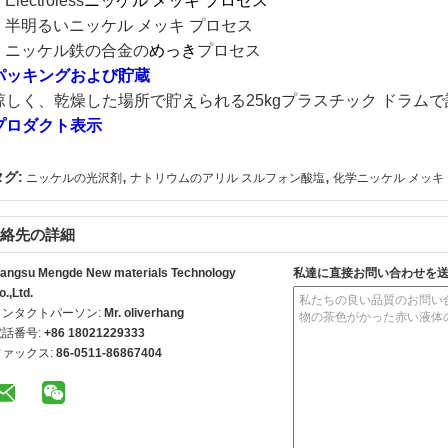
Electroless
ニッケル メッキ プロセス
半明るいニッケル メッキ プロセス
ニッケル鉄の合金の
めっき
プロセス
パッキングおよび貯蔵
涼しく、乾燥した場所で貯えられる25kgプラスチック ドラム
プロダクト表示
,
,
タグ:
ニッケルの光沢剤
ナトリウムのアリル スルフォン酸塩
化学ニッケル メッキ
絡先の詳細
iangsu Mengde New materials Technology
私達に直接お問い合わせを
o.,Ltd.
コンタクトパーソン:
Mr. oliverhang
電話番号:
+86 18021229333
ファックス:
86-0511-86867404