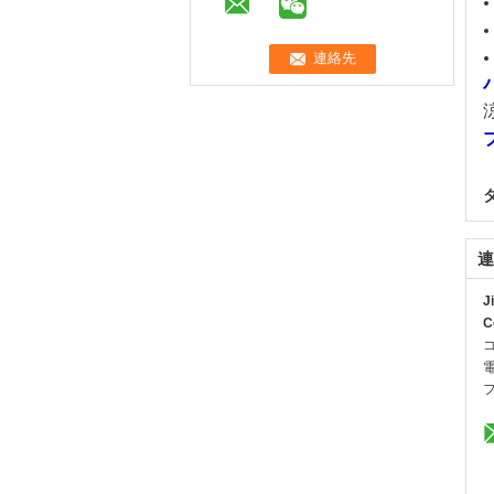
連
J
C