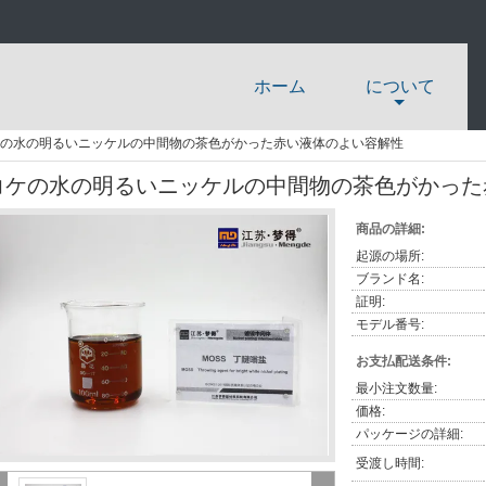
ホーム
について
の水の明るいニッケルの中間物の茶色がかった赤い液体のよい容解性
コケの水の明るいニッケルの中間物の茶色がかった
商品の詳細:
起源の場所:
ブランド名:
証明:
モデル番号:
お支払配送条件:
最小注文数量:
価格:
パッケージの詳細:
受渡し時間: