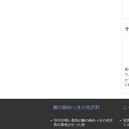
そ
黄
ウム
か
C
55
製
分
分
酸の銅めっきの光沢剤
ニ
C
SH110弱い臭気の酸の銅めっきの光沢
湿
剤の黄色がかった粉
リ