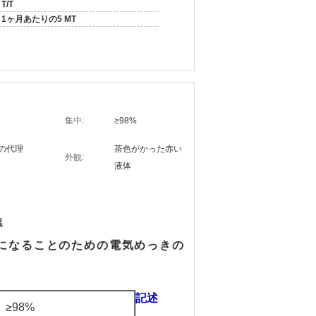
T/T
1ヶ月あたりの5 MT
集中:
≥98%
の代理
茶色がかった赤い
外観:
液体
塩
平になることのための電気めっきの
記述
≥98%