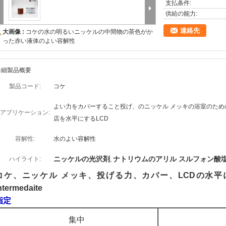
支払条件:
供給の能力:
連絡先
大画像 :
コケの水の明るいニッケルの中間物の茶色がか
った赤い液体のよい容解性
詳細製品概要
製品コード:
コケ
よい力をカバーすること投げ、のニッケル メッキの浴室のため
アプリケーション:
店を水平にするLCD
容解性:
水のよい容解性
ニッケルの光沢剤
ナトリウムのアリル スルフォン酸
ハイライト:
,
コケ、ニッケル メッキ、投げる力、カバー、LCDの水
ntermedaite
指定
集中