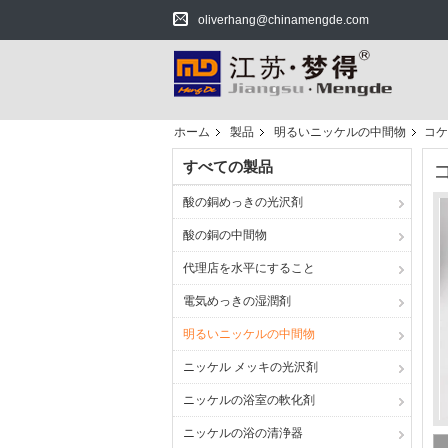
oliverhang@chinamengde.com
ホーム
製品
明るいニッケルの中間物
コケ
すべての製品
酸の銅めっきの光沢剤
酸の銅の中間物
代理店を水平にすること
電気めっきの湿潤剤
明るいニッケルの中間物
ニッケル メッキの光沢剤
ニッケルの浴室の軟化剤
ニッケルの浴の清浄器